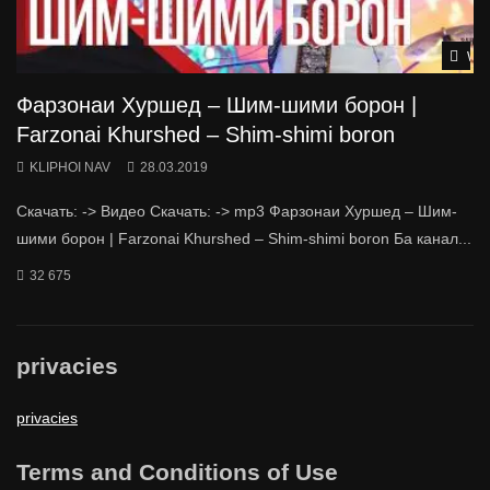
Wat
Фарзонаи Хуршед – Шим-шими борон |
Farzonai Khurshed – Shim-shimi boron
KLIPHOI NAV
28.03.2019
Скачать: -> Видео Скачать: -> mp3 Фарзонаи Хуршед – Шим-
шими борон | Farzonai Khurshed – Shim-shimi boron Ба канал...
32 675
privacies
privacies
Terms and Conditions of Use