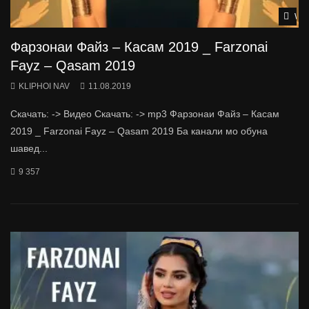
Wat
Фарзонаи Файз – Касам 2019 _ Farzonai
Fayz – Qasam 2019
KLIPHOI NAV
11.08.2019
Скачать: -> Видео Скачать: -> mp3 Фарзонаи Файз – Касам
2019 _ Farzonai Fayz – Qasam 2019 Ба канали мо обуна
шавед...
9 357