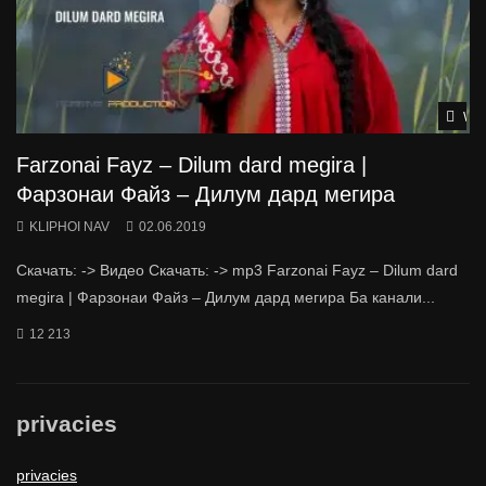
Wat
Farzonai Fayz – Dilum dard megira |
Фарзонаи Файз – Дилум дард мегира
KLIPHOI NAV
02.06.2019
Скачать: -> Видео Скачать: -> mp3 Farzonai Fayz – Dilum dard
megira | Фарзонаи Файз – Дилум дард мегира Ба канали...
12 213
privacies
privacies