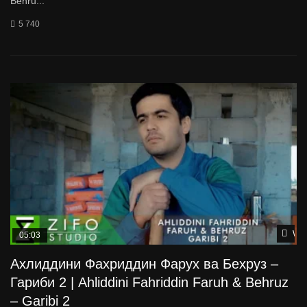
Behru...
5 740
Wat
05:03
Ахлиддини Фахриддин Фарух ва Бехруз –
Гариби 2 | Ahliddini Fahriddin Faruh & Behruz
– Garibi 2