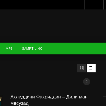
MP3
SAMRT LINK
Ахлиддини Фахриддин – Дили ман
месузад