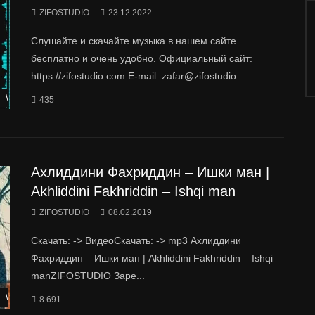
ZIFOSTUDIO
23.12.2022
Слушайте и скачайте музыка в нашем сайте
бесплатно и очень удобно. Официальный сайт:
https://zifostudio.com E-mail: zafar@zifostudio...
Watch Later
435
Ахлиддини Фахриддин – Ишки ман |
Akhliddini Fakhriddin – Ishqi man
ZIFOSTUDIO
08.02.2019
Скачать: -> ВидеоСкачать: -> mp3 Ахлиддини
Фахриддин – Ишки ман | Akhliddini Fakhriddin – Ishqi
manZIFOSTUDIO Заре...
Watch Later
8 691