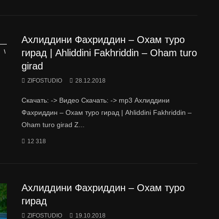
Ахлиддини Фахриддин – Охам туро
гирад | Ahliddini Fakhriddin – Oham turo
Watch Later
girad
ZIFOSTUDIO
28.12.2018
Скачать: -> Видео Скачать: -> mp3 Ахлиддини
Фахриддин – Охам туро гирад | Ahliddini Fakhriddin –
Oham turo girad Z...
12 318
Ахлиддини Фахриддин – Охам туро
гирад
ZIFOSTUDIO
19.10.2018