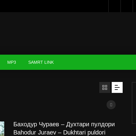
MP3
SAMRT LINK
Баходур Чураев – Духтари пулдори
Bahodur Juraev – Dukhtari puldori