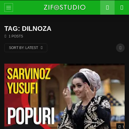
TAG: DILNOZA
1 POSTS
SORT BY:
LATEST
Wat