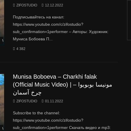
ZIFOSTUDIO
12.12.2022
Подписывайтесь на канал:
https://www.youtube.com/c/zifostudio?
sub_confirmation=1performer – Авторы: Художник:
Муниса Бобоева П...
Watch Later
4 382
Munisa Boboeva – Charkhi falak
(Official Music Video) | مونیسا بوبویوا –
چرخ آسمان
ZIFOSTUDIO
01.11.2022
Subscribe to the channel:
https://www.youtube.com/c/zifostudio?
sub_confirmation=1performer Скачать видео и mp3:
Watch Later