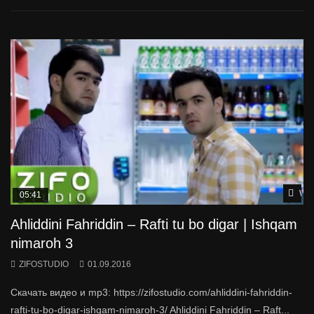
Wat
05:41
Ahliddini Fahriddin – Rafti tu bo digar | Ishqam
nimaroh 3
ZIFOSTUDIO
01.09.2016
Скачать видео и mp3: https://zifostudio.com/ahliddini-fahriddin-
rafti-tu-bo-digar-ishqam-nimaroh-3/ Ahliddini Fahriddin – Raft...