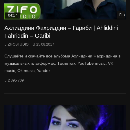
Wat
04:17
Ахлиддини Фахриддин – Гариби | Ahliddini
Fahriddin – Garibi
ZIFOSTUDIO
25.08.2017
Слушайте и скачайте все альбома Ахлиддини Фахриддина в
музыкальных платформах. Такие как, YouTube music, VK
music, Ok music, Yandex...
2 395 709