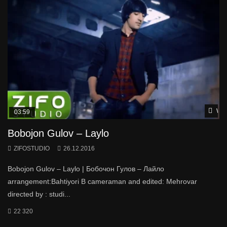
Wat
03:59
Bobojon Gulov – Laylo
ZIFOSTUDIO
26.12.2016
Bobojon Gulov – Laylo | Бобочон Гулов – Лайло
arrangement:Bahtiyori B cameraman and edited: Mehrovar
directed by : studi...
22 320