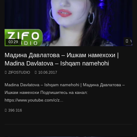
Wat
03:29
Мадина Давлатова – Ишкам намехохи |
Madina Davlatova – Ishqam namehohi
ZIFOSTUDIO
10.06.2017
Madina Davlatova – Ishqam namehohi | Мадина Давлатова –
Ишкам намехохи Подпишитесь на канал:
https://www.youtube.com/c/z...
396 316