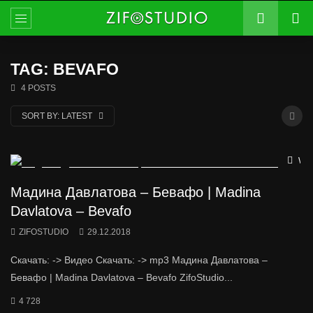
TAG: BEVAFO
4 POSTS
SORT BY:
LATEST
Wat
Мадина Давлатова – Бевафо | Madina
Davlatova – Bevafo
ZIFOSTUDIO
29.12.2018
Скачать: -> Видео Скачать: -> mp3 Мадина Давлатова –
Бевафо | Madina Davlatova – Bevafo ZifoStudio...
4 728