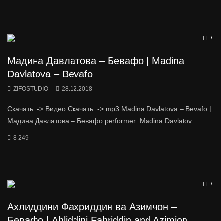
Wat
Мадина Давлатова – Бевафо | Madina
Davlatova – Bevafo
ZIFOSTUDIO
28.12.2018
Скачать: -> Видео Скачать: -> mp3 Madina Davlatova – Bevafo |
Мадина Давлатова – Бевафо performer: Madina Davlatov...
8 249
Wat
Ахлиддини Фахриддин ва Азимчон –
Бевафо | Ahliddini Fahriddin and Azimjon –