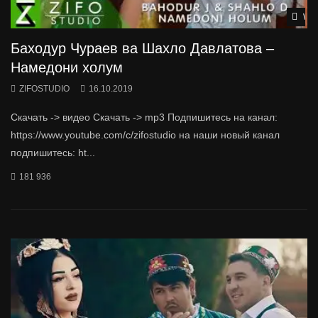
Wat
Баходур Чураев ва Шахло Давлатова –
Намедони холум
ZIFOSTUDIO
16.10.2019
Скачать -> видео Скачать -> mp3 Подпишитесь на канал:
https://www.youtube.com/c/zifostudio на наши новый канал
подпишитесь: ht...
181 936