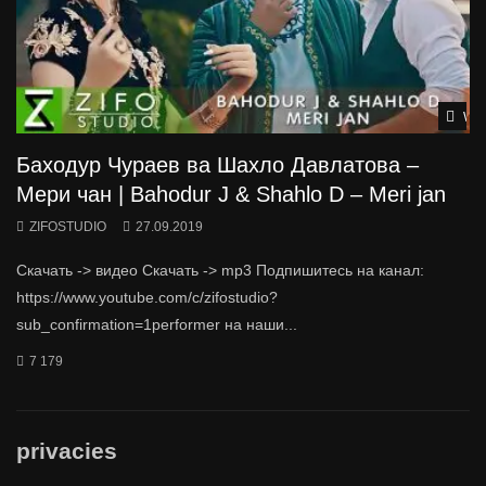
Wat
Баходур Чураев ва Шахло Давлатова –
Мери чан | Bahodur J & Shahlo D – Meri jan
ZIFOSTUDIO
27.09.2019
Скачать -> видео Скачать -> mp3 Подпишитесь на канал:
https://www.youtube.com/c/zifostudio?
sub_confirmation=1performer на наши...
7 179
privacies