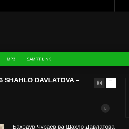
MP3
SAMRT LINK
6 SHAHLO DAVLATOVA –
Баходур Чураев ва Шахло Давлатова