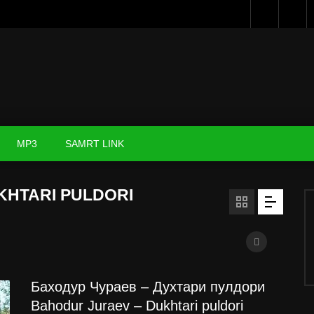
MP3
SAMRT LINK
KHTARI PULDORI
Баходур Чураев – Духтари пулдори
Bahodur Juraev – Dukhtari puldori