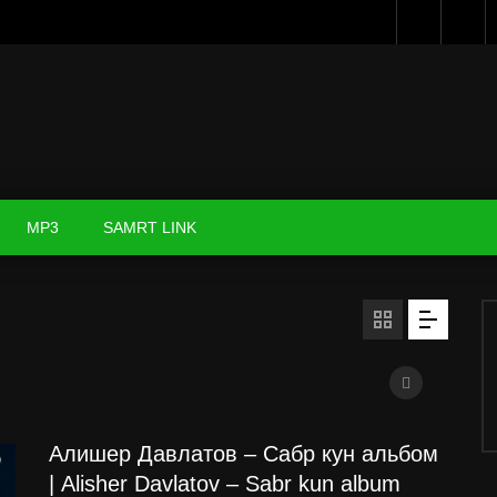
MP3
SAMRT LINK
Алишер Давлатов – Сабр кун альбом
| Alisher Davlatov – Sabr kun album