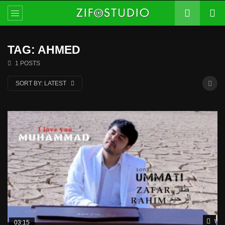
TAG: AHMED
1 POSTS
SORT BY:
LATEST
Wat
03:15