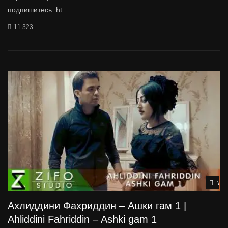
подпишитесь: ht...
11 323
Wat
Ахлиддини Фахриддин – Ашки гам 1 |
Ahliddini Fahriddin – Ashki gam 1