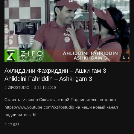
Wat
Ахлиддини Фахриддин – Ашки гам 3
Ahliddini Fahriddin – Ashki gam 3
ZIFOSTUDIO
22.10.2019
Скачать -> видео Скачать -> mp3 Подпишитесь на канал:
https://www.youtube.com/c/zifostudio на наши новый канал
подпишитесь: ht...
17 927