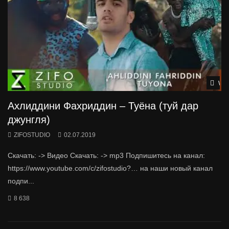
Wat
Ахлиддини Фахриддин – Туёна (туй дар
джунгля)
ZIFOSTUDIO
02.07.2019
Скачать: -> Видео Скачать: -> mp3 Подпишитесь на канал:
https://www.youtube.com/c/zifostudio?… на наши новый канал
подпи...
8 638