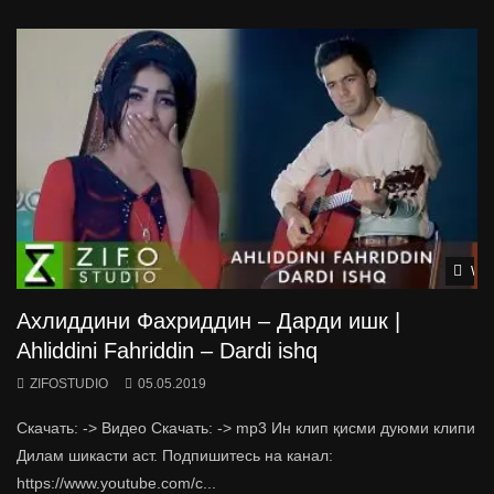
Wat
Ахлиддини Фахриддин – Дарди ишк |
Ahliddini Fahriddin – Dardi ishq
ZIFOSTUDIO
05.05.2019
Скачать: -> Видео Скачать: -> mp3 Ин клип қисми дуюми клипи
Дилам шикасти аст. Подпишитесь на канал:
https://www.youtube.com/c...