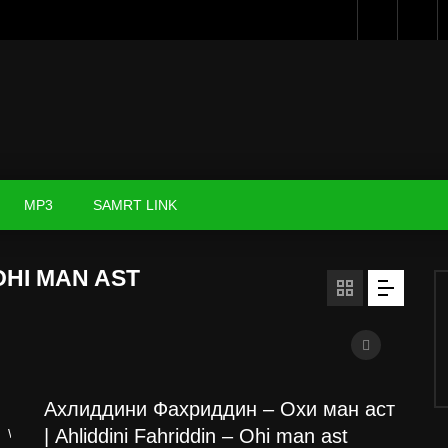
MP3
SAMRT LINK
OHI MAN AST
Ахлиддини Фахриддин – Охи ман аст
| Ahliddini Fahriddin – Ohi man ast
Watch Later