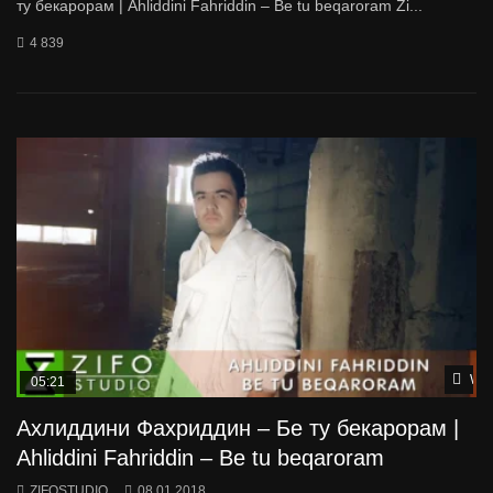
ту бекарорам | Ahliddini Fahriddin – Be tu beqaroram Zi...
4 839
Wat
05:21
Ахлиддини Фахриддин – Бе ту бекарорам |
Ahliddini Fahriddin – Be tu beqaroram
ZIFOSTUDIO
08.01.2018