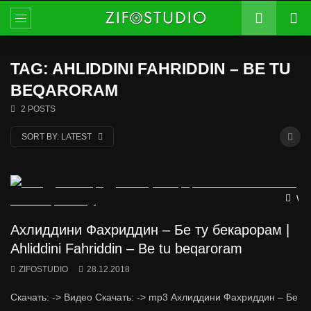
TAG: AHLIDDINI FAHRIDDIN – BE TU
BEQARORAM
2 POSTS
SORT BY:
LATEST
Wat
Ахлиддини Фахриддин – Бе ту бекарорам |
Ahliddini Fahriddin – Be tu beqaroram
ZIFOSTUDIO
28.12.2018
Скачать: -> Видео Скачать: -> mp3 Ахлиддини Фахриддин – Бе