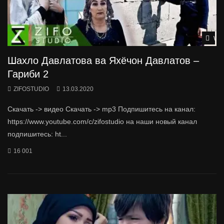
Wat
Шахло Давлатова ва Яхёчон Давлатов –
Гариби 2
ZIFOSTUDIO
13.03.2020
Скачать -> видео Скачать -> mp3 Подпишитесь на канал:
https://www.youtube.com/c/zifostudio на наши новый канал
подпишитесь: ht...
16 001