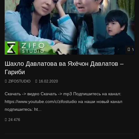
Wat
Шахло Давлатова ва Яхёчон Давлатов –
Гариби
ZIFOSTUDIO
16.02.2020
Скачать -> видео Скачать -> mp3 Подпишитесь на канал:
https://www.youtube.com/c/zifostudio на наши новый канал
подпишитесь: ht...
24 476