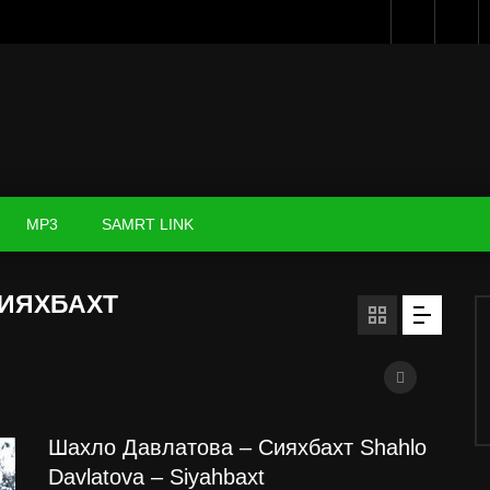
MP3
SAMRT LINK
СИЯХБАХТ
Шахло Давлатова – Сияхбахт Shahlo
Davlatova – Siyahbaxt