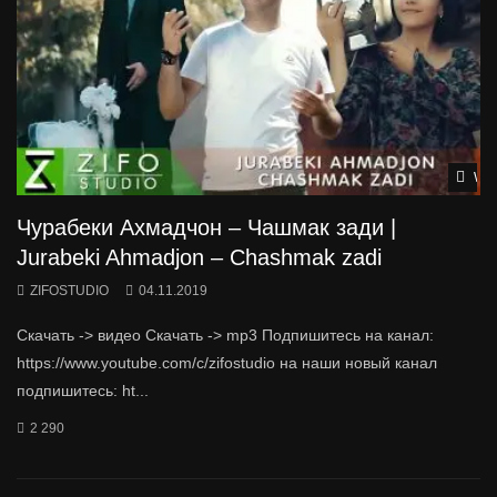
Wat
Чурабеки Ахмадчон – Чашмак зади |
Jurabeki Ahmadjon – Chashmak zadi
ZIFOSTUDIO
04.11.2019
Скачать -> видео Скачать -> mp3 Подпишитесь на канал:
https://www.youtube.com/c/zifostudio на наши новый канал
подпишитесь: ht...
2 290