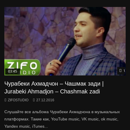
Wat
03:45
Чурабеки Ахмадчон – Чашмак зади |
Jurabeki Ahmadjon – Chashmak zadi
ZIFOSTUDIO
27.12.2016
Слушайте все альбома Чурабеки Ахмадчона в музыкальных
платформах. Такие как, YouTube music, VK music, ok music,
Yandex music, iTunes...