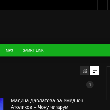
MP3
SAMRT LINK
Мадина Давлатова ва Умедчон
Атоликов – Чону чигарум