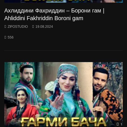
Ахлиддини Фахриддин – Борони гам |
Ahliddini Fakhriddin Boroni gam
ZIFOSTUDIO
19.08.2024
556
Wat