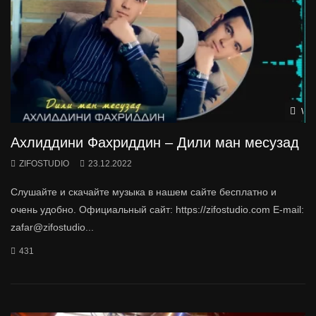
Wat
Ахлиддини Фахриддин – Дили ман месузад
ZIFOSTUDIO
23.12.2022
Слушайте и скачайте музыка в нашем сайте бесплатно и
очень удобно. Официальный сайт: https://zifostudio.com E-mail:
zafar@zifostudio...
431