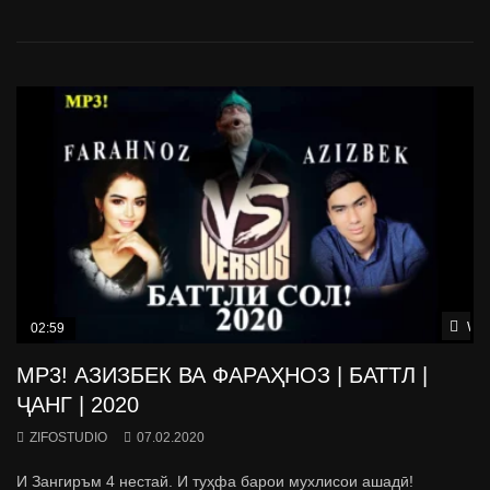
Wat
02:59
МР3! АЗИЗБЕК ВА ФАРАҲНОЗ | БАТТЛ |
ҶАНГ | 2020
ZIFOSTUDIO
07.02.2020
И Зангиръм 4 нестай. И туҳфа барои мухлисои ашадӣ!