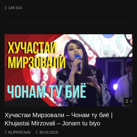
149 314
Wat
Хучастаи Мирзовали – Чонам ту биё |
Khujastai Mirzovali – Jonam tu biyo
KLIPHOI NAV
30.03.2019