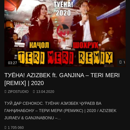
Wat
03:27
ТУЁНА! AZIZBEK ft. GANJINA – TERI MERI
[REMIX] | 2020
ZIFOSTUDIO
13.04.2020
ТУЙ ДАР СЕНОКОС. ТУЁНА! АЗИЗБЕК ҶУРАЕВ ВА
ГАНҶИНАБОНУ – ТЕРИ МЕРИ (РЕМИКС) | 2020 / AZIZBEK
JURAEV & GANJINABONU –...
1 705 060