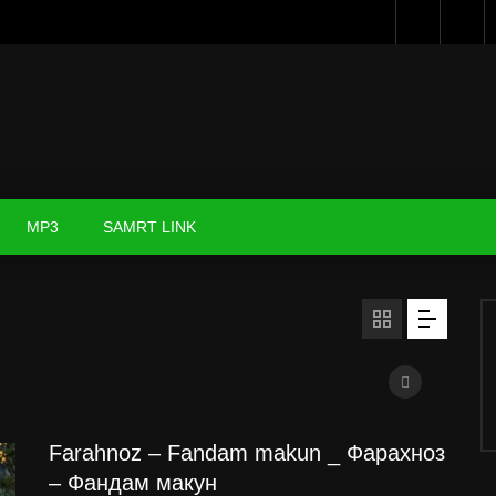
MP3
SAMRT LINK
Farahnoz – Fandam makun _ Фарахноз
– Фандам макун