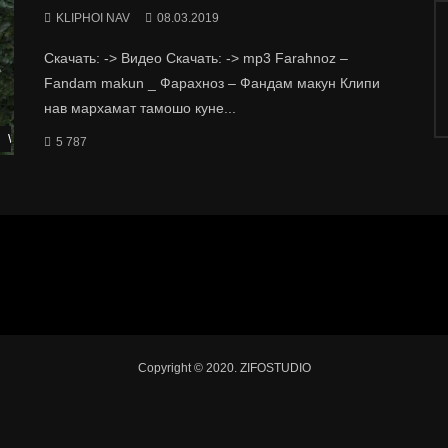
KLIPHOI NAV
08.03.2019
Скачать: -> Видео Скачать: -> mp3 Farahnoz –
Fandam makun _ Фарахноз – Фандам макун Клипи
нав мархамат тамошо куне...
Watch Later
5 787
Copyright © 2020. ZIFOSTUDIO