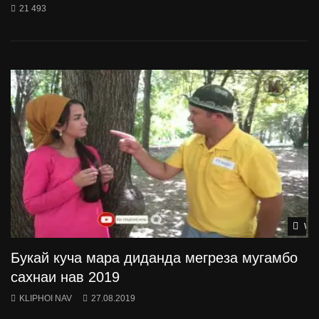
21 493
Wat
Букай куча мара диданда мегреза мугамбо
сахнаи нав 2019
KLIPHOI NAV
27.08.2019