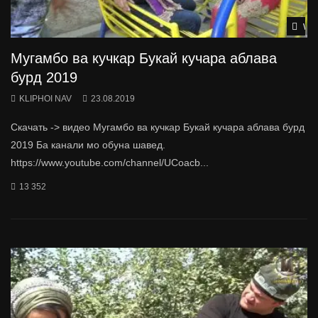
Wat
Мугамбо ва кучкар Букай кучара аблава
бурд 2019
KLIPHOI NAV
23.08.2019
Скачать -> видео Мугамбо ва кучкар Букай кучара аблава бурд
2019 Ба канали мо обуна шавед.
https://www.youtube.com/channel/UCoacb...
13 352