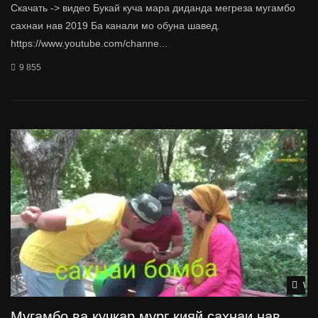
Скачать -> видео Букай куча мара диданда мегреза мугамбо
сахнаи нав 2019 Ба канали мо обуна шавед.
https://www.youtube.com/channe...
9 855
Wat
Мугамбо ва кучкар мург кияй сахнаи нав