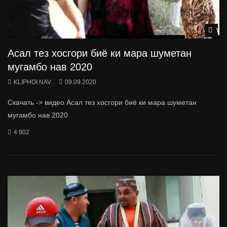
Wat
Асал тез хосгори биё ки мара шуметан
мугамбо нав 2020
KLIPHOI NAV
09.09.2020
Скачать -> видео Асал тез хосгори биё ки мара шуметан
мугамбо нав 2020
4 902