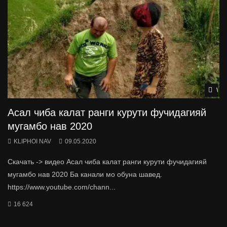
Wat
Асал чиба калат ранги курути фучидагияй
мугамбо нав 2020
KLIPHOI NAV
09.05.2020
Скачать -> видео Асал чиба калат ранги курути фучидагияй
мугамбо нав 2020 Ба канали мо обуна шавед.
https://www.youtube.com/chann...
16 624