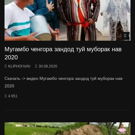
Wat
Мугамбо ченгора зандод туй муборак нав
2020
KLIPHOI NAV
30.08.2020
Скачать -> видео Мугамбо ченгора зандод туй муборак нав
2020
4 951