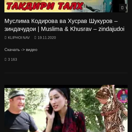
Wat
Муслима Кодирова ва Хусрав Шукуров –
зиндачудои | Muslima & Khusrav – zindajudoi
KLIPHOI NAV
19.11.2020
Скачать -> видео
3 163