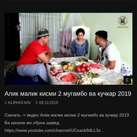
Wat
Алик малик кисми 2 мугамбо ва кучкар 2019
KLIPHOI NAV
09.10.2019
Скачать -> видео Алик малик кисми 2 мугамбо ва кучкар 2019
Ба канали мо обуна шавед.
https://www.youtube.com/channel/UCoacb9dLL3x...