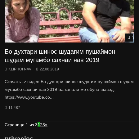
Wat
Бо духтари шинос шудагим пушаймон
шудам мугамбо сахнаи нав 2019
KLIPHOI NAV
22.08.2019
Скачать -> видео Бо духтари шинос шудагим пушаймон шудам
мугамбо сахнаи нав 2019 Ба канали мо обуна шавед.
https://www.youtube.co...
11 487
Страница 1 из 3
1
2
3
»
privacies