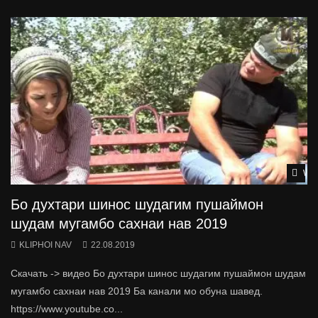
Wat
Бо духтари шинос шудагим пушаймон
шудам мугамбо сахнаи нав 2019
KLIPHOI NAV
22.08.2019
Скачать -> видео Бо духтари шинос шудагим пушаймон шудам
мугамбо сахнаи нав 2019 Ба канали мо обуна шавед.
https://www.youtube.co...