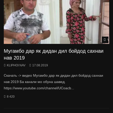
Wat
Мугамбо дар як дидан дил бойдод сахнаи
нав 2019
KLIPHOI NAV
17.08.2019
Скачать -> видео Мугамбо дар як дидан дил бойдод сахнаи
нав 2019 Ба канали мо обуна шавед.
https://www.youtube.com/channel/UCoacb...
8 420