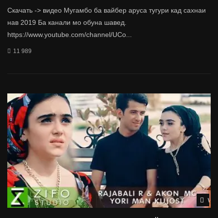
Скачать -> видео Мугамбо ба вайбер аруса тугури кад сахнаи
нав 2019 Ба канали мо обуна шавед.
https://www.youtube.com/channel/UCo...
11 989
Wat