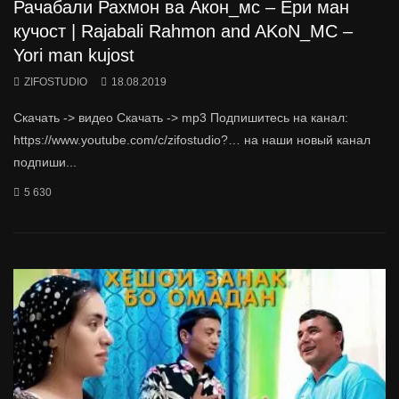
Рачабали Рахмон ва Акон_мс – Ёри ман
кучост | Rajabali Rahmon and AKoN_MC –
Yori man kujost
ZIFOSTUDIO
18.08.2019
Скачать -> видео Скачать -> mp3 Подпишитесь на канал:
https://www.youtube.com/c/zifostudio?… на наши новый канал
подпиши...
5 630