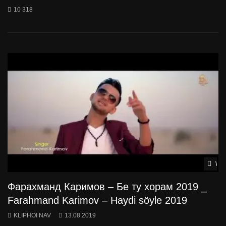
10 318
Wat
Фарахманд Каримов – Бе ту хорам 2019 _
Farahmand Karimov – Haydi söyle 2019
KLIPHOI NAV
13.08.2019