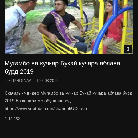
Wat
Мугамбо ва кучкар Букай кучара аблава
бурд 2019
KLIPHOI NAV
23.08.2019
Скачать -> видео Мугамбо ва кучкар Букай кучара аблава бурд
2019 Ба канали мо обуна шавед.
https://www.youtube.com/channel/UCoacb...
13 352