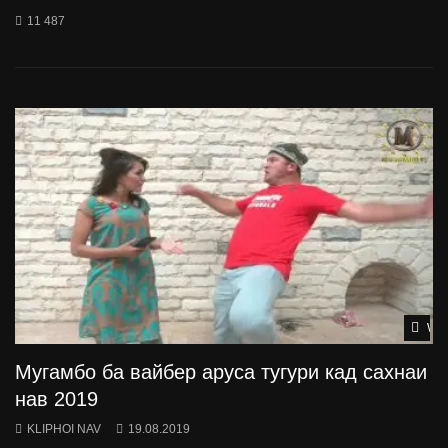
11 487
Wat
Мугамбо ба вайбер аруса тугури кад сахнаи
нав 2019
KLIPHOI NAV
19.08.2019