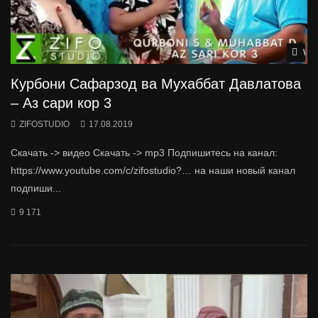
Wat
Курбони Сафарзод ва Мухаббат Давлатова
– Аз сари кор 3
ZIFOSTUDIO
17.08.2019
Скачать -> видео Скачать -> mp3 Подпишитесь на канал:
https://www.youtube.com/c/zifostudio?… на наши новый канал
подпиши...
9 171