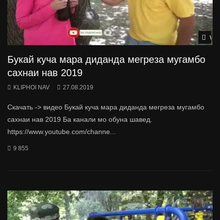
Wat
Букай куча мара диданда мегреза мугамбо
сахнаи нав 2019
KLIPHOI NAV
27.08.2019
Скачать -> видео Букай куча мара диданда мегреза мугамбо
сахнаи нав 2019 Ба канали мо обуна шавед.
https://www.youtube.com/channe...
9 855