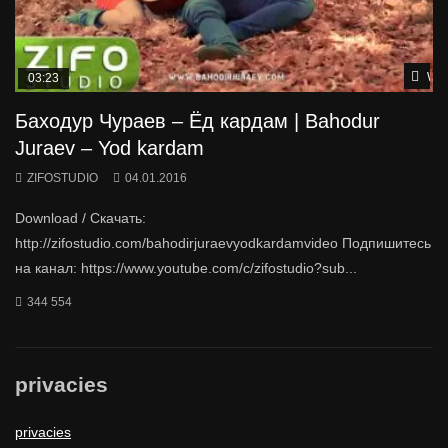
Wat
03:23
Баходур Чураев – Ёд кардам | Bahodur
Juraev – Yod kardam
ZIFOSTUDIO
04.01.2016
Download / Скачать:
http://zifostudio.com/bahodirjuraevyodkardamvideo Подпишитесь
на канал: https://www.youtube.com/c/zifostudio?sub...
344 554
privacies
privacies