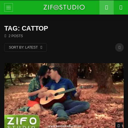
TAG: САТТОР
2 POSTS
SORT BY:
LATEST
Wat