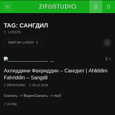
TAG: САНГДИЛ
1 POSTS
SORT BY:
LATEST
Wat
Ахлиддини Фахриддин – Сангдил | Ahliddini
Fahriddin – Sangdil
ZIFOSTUDIO
26.12.2018
Скачать: -> ВидеоСкачать: -> mp3
10 058