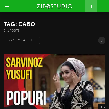
TAG: САБО
1 POSTS
SORT BY:
LATEST
Wat