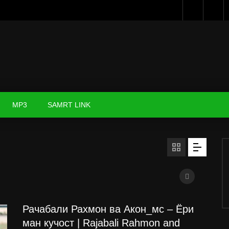
MP3
SAMRT LINK
Рачабали Рахмон ва Акон_мс – Ёри
ман кучост | Rajabali Rahmon and