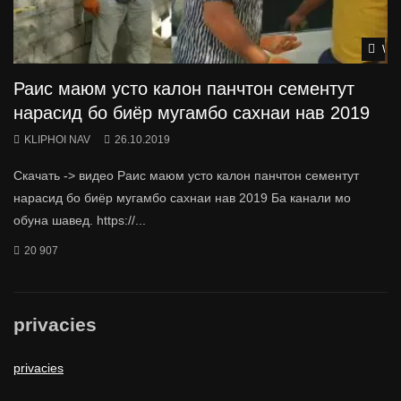
Wat
Раис маюм усто калон панчтон сементут
нарасид бо биёр мугамбо сахнаи нав 2019
KLIPHOI NAV
26.10.2019
Скачать -> видео Раис маюм усто калон панчтон сементут
нарасид бо биёр мугамбо сахнаи нав 2019 Ба канали мо
обуна шавед. https://...
20 907
privacies
privacies