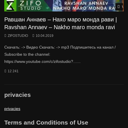
Wat
Равшан Аннаев – Нахо маро монда рави |
Ravshan Annaev – Nakho maro monda ravi
ZIFOSTUDIO
10.04.2019
Скачать: -> Видео Скачать: -> mp3 Подпишитесь на канал /
Subscribe to the channel:
https://www.youtube.com/c/zifostudio?…...
12 241
privacies
privacies
Terms and Conditions of Use