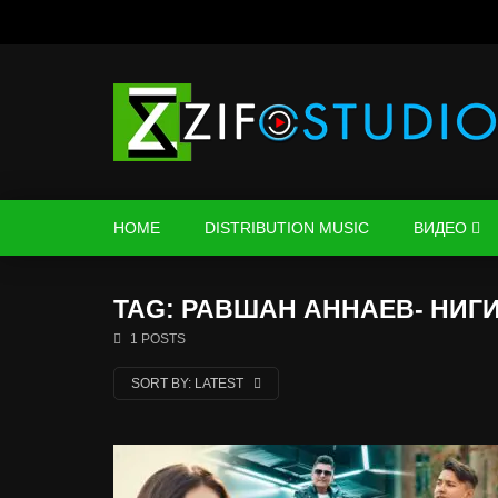
HOME
DISTRIBUTION MUSIC
ВИДЕО
TAG: РАВШАН АННАЕВ- НИГ
1 POSTS
SORT BY:
LATEST