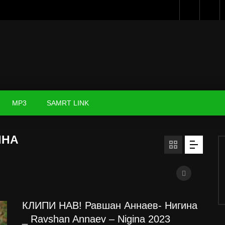
MP3
SAMRT LINK
ИНА
КЛИПИ НАВ! Равшан Аннаев- Нигина
_ Ravshan Annaev – Nigina 2023