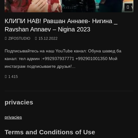
Wat
КЛИПИ НАВ! Равшан Аннаев- Нигина _
Ravshan Annaev – Nigina 2023
ZIFOSTUDIO
15.12.2022
Подписывайтесь на наш YouTube канал: Обуна шавед ба
канал: тел админ :+992937937771 +992901001350 Мой
инстаграм подписываете друзья!...
1 415
privacies
privacies
Terms and Conditions of Use