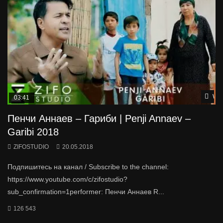
Wat
03:41
Пенчи Аннаев – Гариби | Penji Annaev –
Garibi 2018
ZIFOSTUDIO
20.05.2018
Подпишитесь на канал / Subscribe to the channel:
https://www.youtube.com/c/zifostudio?
sub_confirmation=1performer: Пенчи Аннаев R...
126 543