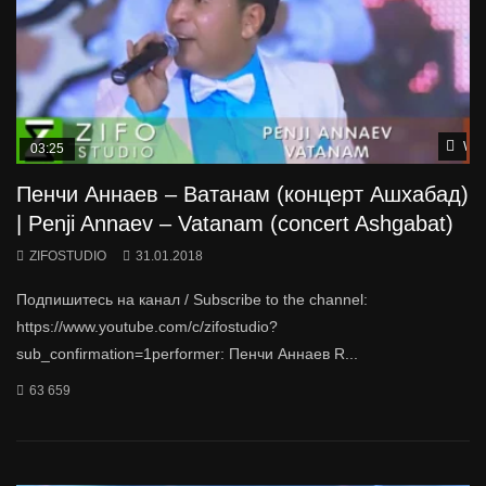
Wat
03:25
Пенчи Аннаев – Ватанам (концерт Ашхабад)
| Penji Annaev – Vatanam (concert Ashgabat)
ZIFOSTUDIO
31.01.2018
Подпишитесь на канал / Subscribe to the channel:
https://www.youtube.com/c/zifostudio?
sub_confirmation=1performer: Пенчи Аннаев R...
63 659