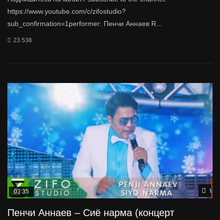
https://www.youtube.com/c/zifostudio?
sub_confirmation=1performer: Пенчи Аннаев R...
23 538
Wat
03:35
Пенчи Аннаев – Сиё нарма (концерт