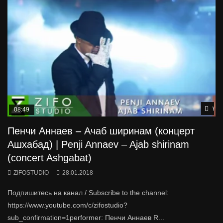
Wat
08:49
Пенчи Аннаев – Ачаб ширинам (концерт
Ашхабад) | Penji Annaev – Ajab shirinam
(concert Ashgabat)
ZIFOSTUDIO
28.01.2018
Подпишитесь на канал / Subscribe to the channel:
https://www.youtube.com/c/zifostudio?
sub_confirmation=1performer: Пенчи Аннаев R...