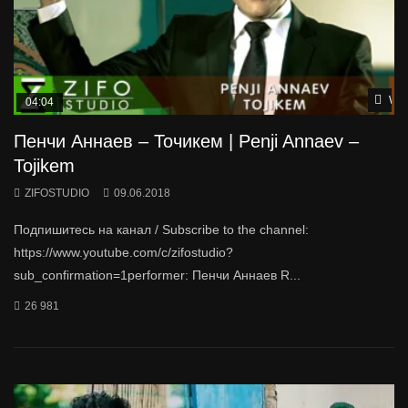
Wat
04:04
Пенчи Аннаев – Точикем | Penji Annaev –
Tojikem
ZIFOSTUDIO
09.06.2018
Подпишитесь на канал / Subscribe to the channel:
https://www.youtube.com/c/zifostudio?
sub_confirmation=1performer: Пенчи Аннаев R...
26 981