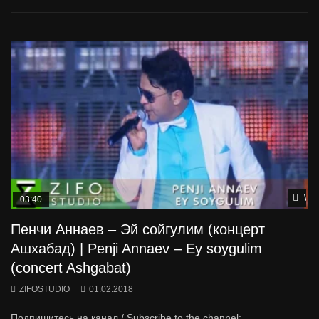
Wat
03:40
Пенчи Аннаев – Эй сойгулим (концерт
Ашхабад) | Penji Annaev – Ey soygulim
(concert Ashgabat)
ZIFOSTUDIO
01.02.2018
Подпишитесь на канал / Subscribe to the channel: