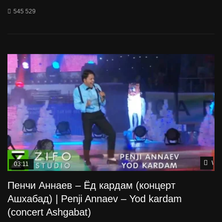
545 529
Wat
03:11
Пенчи Аннаев – Ёд кардам (концерт
Ашхабад) | Penji Annaev – Yod kardam
(concert Ashgabat)