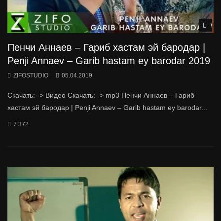
Wat
Пенчи Аннаев – Гариб хастам эй бародар |
Penji Annaev – Garib hastam ey barodar 2019
ZIFOSTUDIO
05.04.2019
Скачать: -> Видео Скачать: -> mp3 Пенчи Аннаев – Гариб
хастам эй бародар | Penji Annaev – Garib hastam ey barodar...
7 372