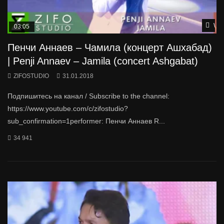
Wat
03:05
Пенчи Аннаев – Чамила (концерт Ашхабад)
| Penji Annaev – Jamila (concert Ashgabat)
ZIFOSTUDIO
31.01.2018
Подпишитесь на канал / Subscribe to the channel:
https://www.youtube.com/c/zifostudio?
sub_confirmation=1performer: Пенчи Аннаев R...
34 941