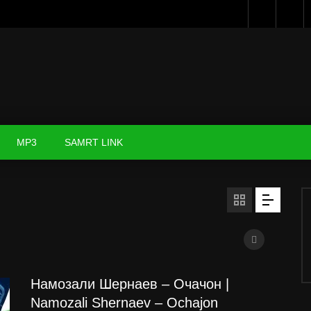
MP3
SAMRT LINK
Намозали Шернаев – Очачон |
Namozali Shernaev – Ochajon