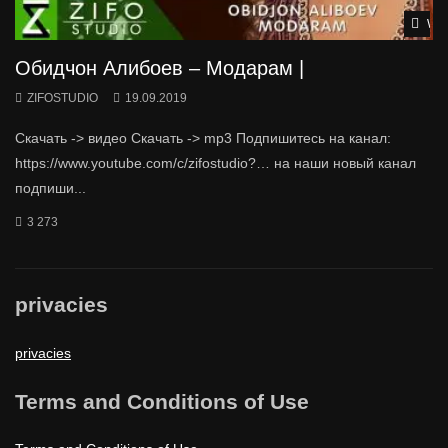
Wat
Обидчон Алибоев – Модарам |
ZIFOSTUDIO
19.09.2019
Скачать -> видео Скачать -> mp3 Подпишитесь на канал:
https://www.youtube.com/c/zifostudio?… на наши новый канал
подпиши...
3 273
privacies
privacies
Terms and Conditions of Use