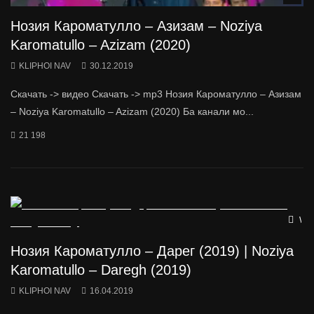
Нозия Кароматулло – Азизам – Noziya
Karomatullo – Azizam (2020)
KLIPHOI NAV
30.12.2019
Скачать -> видео Скачать -> mp3 Нозия Кароматулло – Азизам
– Noziya Karomatullo – Azizam (2020) Ба канали мо...
21 198
Wat
Нозия Кароматулло – Дарег (2019) | Noziya
Karomatullo – Daregh (2019)
KLIPHOI NAV
16.04.2019