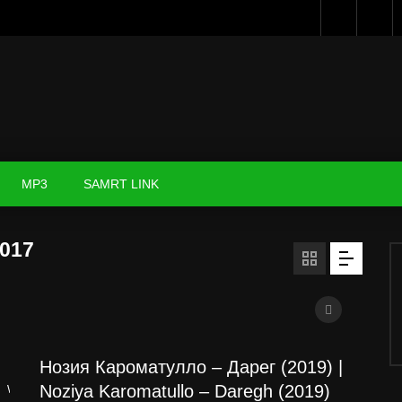
MP3
SAMRT LINK
017
Нозия Кароматулло – Дарег (2019) |
Noziya Karomatullo – Daregh (2019)
Watch Later