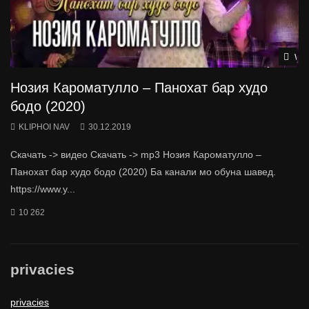
Wat
Нозия Кароматулло – Панохат бар худо
бодо (2020)
KLIPHOI NAV
30.12.2019
Скачать -> видео Скачать -> mp3 Нозия Кароматулло –
Панохат бар худо бодо (2020) Ба канали мо обуна шавед.
https://www.y...
10 262
privacies
privacies