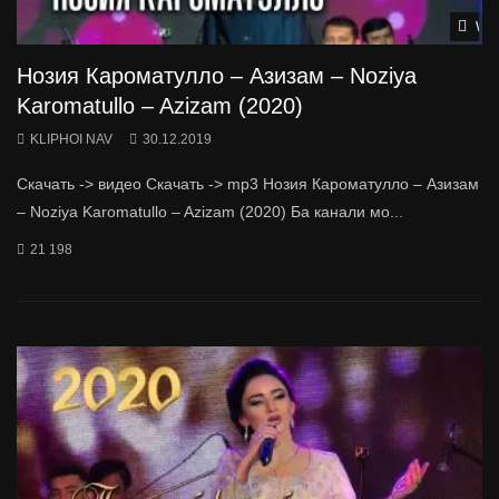
Wat
Нозия Кароматулло – Азизам – Noziya
Karomatullo – Azizam (2020)
KLIPHOI NAV
30.12.2019
Скачать -> видео Скачать -> mp3 Нозия Кароматулло – Азизам
– Noziya Karomatullo – Azizam (2020) Ба канали мо...
21 198