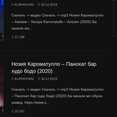
KLIPHOI NAV
30.12.2019
Скачать -> видео Скачать -> mp3 Нозия Кароматулло
– Азизам – Noziya Karomatullo – Azizam (2020) Ба
канали мо...
Watch Later
21 198
Нозия Кароматулло – Панохат бар
худо бодо (2020)
KLIPHOI NAV
30.12.2019
Скачать -> видео Скачать -> mp3 Нозия Кароматулло
– Панохат бар худо бодо (2020) Ба канали мо обуна
шавед. https://www.y...
Watch Later
10 262