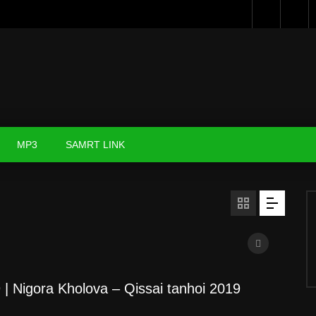
MP3
SAMRT LINK
 Nigora Kholova – Qissai tanhoi 2019