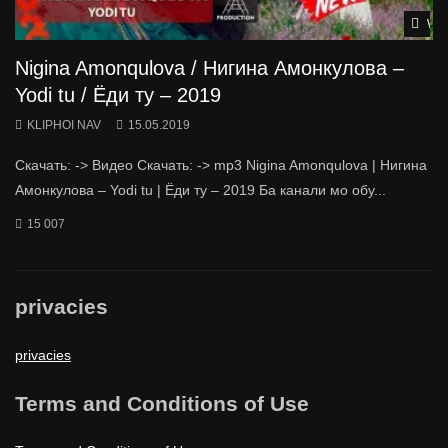
Wat
Nigina Amonqulova / Нигина Амонкулова –
Yodi tu / Ёди ту – 2019
KLIPHOI NAV
15.05.2019
Скачать: -> Видео Скачать: -> mp3 Nigina Amonqulova | Нигина
Амонкулова – Yodi tu | Ёди ту – 2019 Ба канали мо обу...
15 007
privacies
privacies
Terms and Conditions of Use