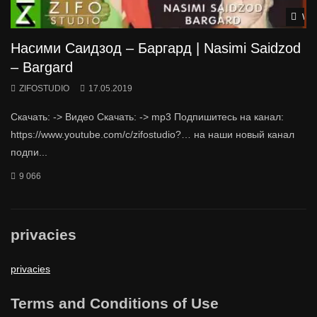
Wat
Насими Саидзод – Баргард | Nasimi Saidzod
– Bargard
ZIFOSTUDIO
17.05.2019
Скачать: -> Видео Скачать: -> mp3 Подпишитесь на канал:
https://www.youtube.com/c/zifostudio?… на наши новый канал
подпи...
9 066
privacies
privacies
Terms and Conditions of Use