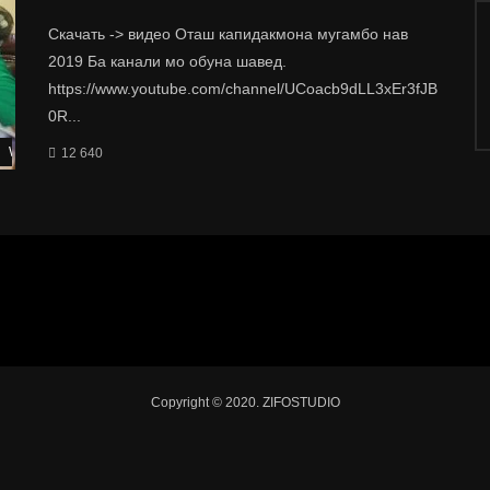
Скачать -> видео Оташ капидакмона мугамбо нав
2019 Ба канали мо обуна шавед.
https://www.youtube.com/channel/UCoacb9dLL3xEr3fJB
0R...
Watch Later
12 640
Copyright © 2020. ZIFOSTUDIO