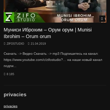
Wat
Муниси Иброхим – Орум орум | Munisi
Ibrohim – Orum orum
ZIFOSTUDIO
21.04.2019
Скачать: -> Видео Скачать: -> mp3 Подпишитесь на канал:
https://www.youtube.com/c/zifostudio?… на наши новый канал
подпи...
8 185
privacies
privacies