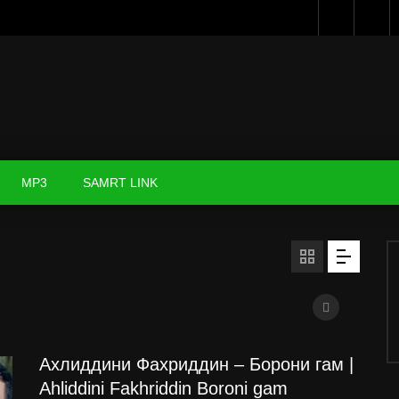
MP3
SAMRT LINK
Ахлиддини Фахриддин – Борони гам |
Ahliddini Fakhriddin Boroni gam