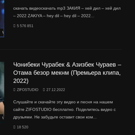
скачать видеоскачать mp3 ЗАКИЯ – хей дил – хей дил
– 2022 ZAKIYA – hey dil – hey dil – 2022...
5 576 851
Watch Later
Чонибеки Чурабек & Азизбек Чураев –
Отама безор мекнм (Премьера клипа,
2022)
ZIFOSTUDIO
27.12.2022
Слушайте и скачайте эту видео и песня на нашем
сайте ZIFOSTUDIO бесплатно. Поделитесь видео с
друзьями. Не забудьте оставит свои ком...
Watch Later
18 520