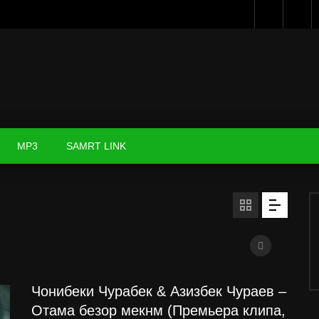
MP3
SAMRT LINK
Чонибеки Чурабек & Азизбек Чураев –
Отама безор мекнм (Премьера клипа,