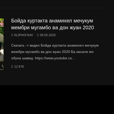
Бойда куртакта анамихел мечукум
мембри мугамбо ва дон жуан 2020
KLIPHOI NAV
06.05.2020
Скачать -> видео Бойда куртакта анамихел мечукум
мембри мугамбо ва дон жуан 2020 Ба канали мо
обуна шавед. https://www.youtube.co...
Watch Later
12 876