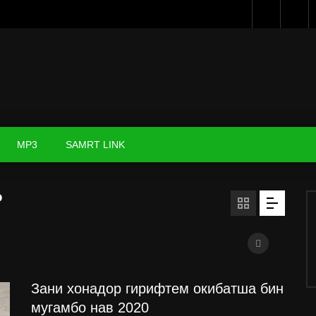
MP3
SAMRT LINK
Ь
Зани хонадор гирифтем окибатша бин
мугамбо нав 2020