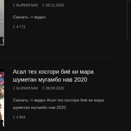
KLIPHOI NAV
05.11.2020
Скачать -> видео
4 772
Watch Later
Асал тез хосгори биё ки мара
шуметан мугамбо нав 2020
KLIPHOI NAV
09.09.2020
Скачать -> видео Асал тез хосгори биё ки мара
шуметан мугамбо нав 2020
4 904
Watch Later