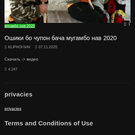
Wat
мугамбо нав 2020
Ошики бо чупон бача мугамбо нав 2020
KLIPHOI NAV
07.11.2020
Скачать -> видео
4 247
privacies
privacies
Terms and Conditions of Use