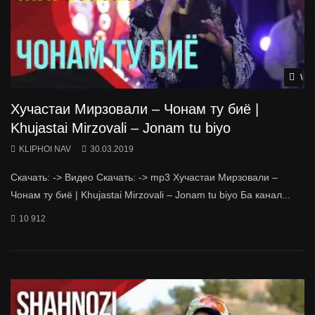
Wat
Хучастаи Мирзовали – Чонам ту биё |
Khujastai Mirzovali – Jonam tu biyo
KLIPHOI NAV
30.03.2019
Скачать: -> Видео Скачать: -> mp3 Хучастаи Мирзовали –
Чонам ту биё | Khujastai Mirzovali – Jonam tu biyo Ба канал...
10 912