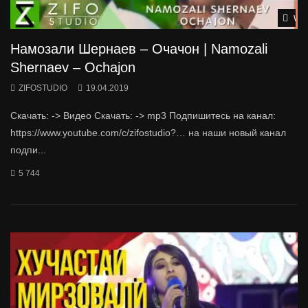
Wat
Намозали Шернаев – Очачон | Namozali
Shernaev – Ochajon
ZIFOSTUDIO
19.04.2019
Скачать: -> Видео Скачать: -> mp3 Подпишитесь на канал:
https://www.youtube.com/c/zifostudio?… на наши новый канал
подпи...
5 744