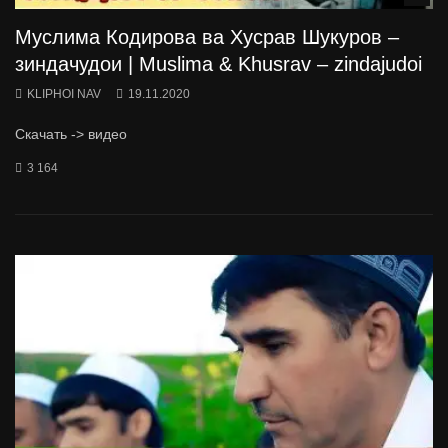
Муслима Кодирова ва Хусрав Шукуров –
зиндачудои | Muslima & Khusrav – zindajudoi
KLIPHOI NAV
19.11.2020
Скачать -> видео
3 164