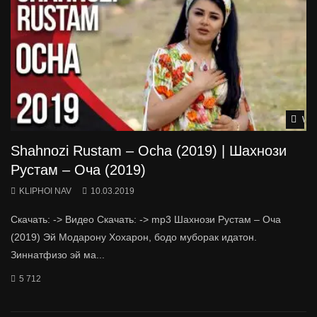
Wat
Shahnozi Rustam – Ocha (2019) | Шахнози
Рустам – Оча (2019)
KLIPHOI NAV
10.03.2019
Скачать: -> Видео Скачать: -> mp3 Шахнози Рустам – Оча
(2019) Эй Модарону Хохарон, бодо муборак идатон.
Зиннатфизо эй ма...
5 712