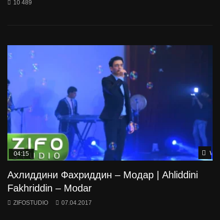
10 489
Wat
04:15
Ахлиддини Фахриддин – Модар | Ahliddini
Fakhriddin – Modar
ZIFOSTUDIO
07.04.2017